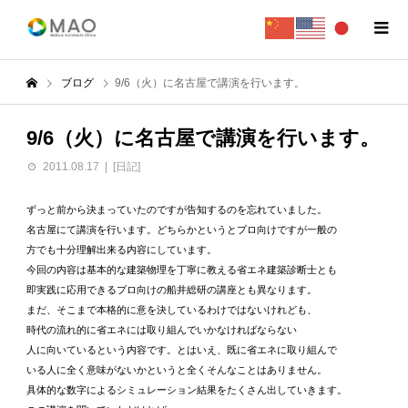
ブログ
9/6（火）に名古屋で講演を行います。
9/6（火）に名古屋で講演を行います。
2011.08.17
[日記]
ずっと前から決まっていたのですが告知するのを忘れていました。
名古屋にて講演を行います。どちらかというとプロ向けですが一般の
方でも十分理解出来る内容にしています。
今回の内容は基本的な建築物理を丁寧に教える省エネ建築診断士とも
即実践に応用できるプロ向けの船井総研の講座とも異なります。
まだ、そこまで本格的に意を決しているわけではないけれども、
時代の流れ的に省エネには取り組んでいかなければならない
人に向いているという内容です。とはいえ、既に省エネに取り組んで
いる人に全く意味がないかというと全くそんなことはありません。
具体的な数字によるシミュレーション結果をたくさん出していきます。