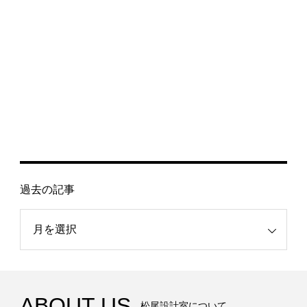
過去の記事
記事
ABOUT US
松尾設計室について