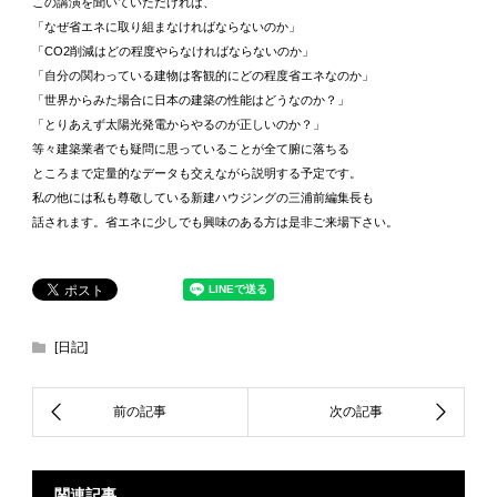
この講演を聞いていただければ、
「なぜ省エネに取り組まなければならないのか」
「CO2削減はどの程度やらなければならないのか」
「自分の関わっている建物は客観的にどの程度省エネなのか」
「世界からみた場合に日本の建築の性能はどうなのか？」
「とりあえず太陽光発電からやるのが正しいのか？」
等々建築業者でも疑問に思っていることが全て腑に落ちる
ところまで定量的なデータも交えながら説明する予定です。
私の他には私も尊敬している新建ハウジングの三浦前編集長も
話されます。省エネに少しでも興味のある方は是非ご来場下さい。
[日記]
関連記事