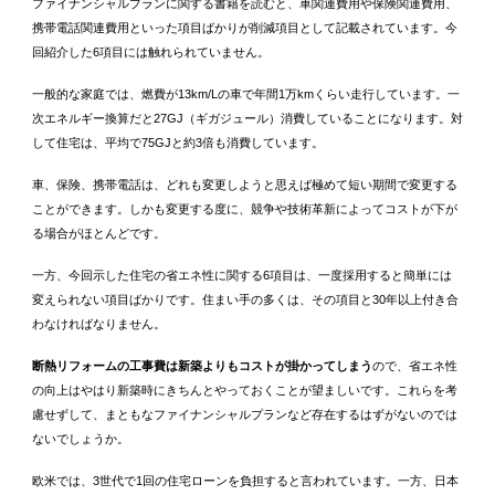
ファイナンシャルプランに関する書籍を読むと、車関連費用や保険関連費用、
携帯電話関連費用といった項目ばかりが削減項目として記載されています。今
回紹介した6項目には触れられていません。
一般的な家庭では、燃費が13km/Lの車で年間1万kmくらい走行しています。一
次エネルギー換算だと27GJ（ギガジュール）消費していることになります。対
して住宅は、平均で75GJと約3倍も消費しています。
車、保険、携帯電話は、どれも変更しようと思えば極めて短い期間で変更する
ことができます。しかも変更する度に、競争や技術革新によってコストが下が
る場合がほとんどです。
一方、今回示した住宅の省エネ性に関する6項目は、一度採用すると簡単には
変えられない項目ばかりです。住まい手の多くは、その項目と30年以上付き合
わなければなりません。
断熱リフォームの工事費は新築よりもコストが掛かってしまう
ので、省エネ性
の向上はやはり新築時にきちんとやっておくことが望ましいです。これらを考
慮せずして、まともなファイナンシャルプランなど存在するはずがないのでは
ないでしょうか。
欧米では、3世代で1回の住宅ローンを負担すると言われています。一方、日本