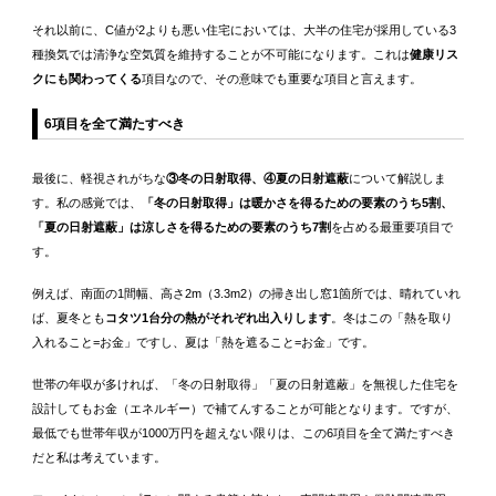
それ以前に、C値が2よりも悪い住宅においては、大半の住宅が採用している3
種換気では清浄な空気質を維持することが不可能になります。これは
健康リス
クにも関わってくる
項目なので、その意味でも重要な項目と言えます。
6項目を全て満たすべき
最後に、軽視されがちな
③冬の日射取得、④夏の日射遮蔽
について解説しま
す。私の感覚では、
「冬の日射取得」は暖かさを得るための要素のうち5割、
「夏の日射遮蔽」は涼しさを得るための要素のうち7割
を占める最重要項目で
す。
例えば、南面の1間幅、高さ2m（3.3m2）の掃き出し窓1箇所では、晴れていれ
ば、夏冬とも
コタツ1台分の熱がそれぞれ出入りします
。冬はこの「熱を取り
入れること=お金」ですし、夏は「熱を遮ること=お金」です。
世帯の年収が多ければ、「冬の日射取得」「夏の日射遮蔽」を無視した住宅を
設計してもお金（エネルギー）で補てんすることが可能となります。ですが、
最低でも世帯年収が1000万円を超えない限りは、この6項目を全て満たすべき
だと私は考えています。