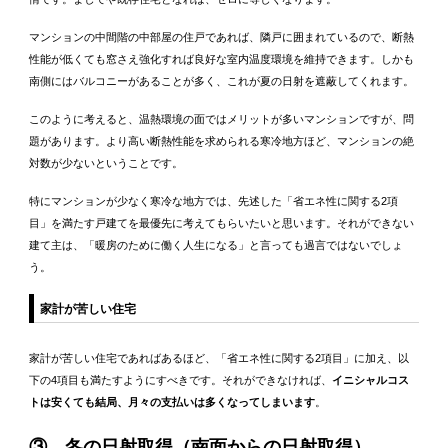
マンションの中間階の中部屋の住戸であれば、隣戸に囲まれているので、断熱
性能が低くても窓さえ強化すれば良好な室内温度環境を維持できます。しかも
南側にはバルコニーがあることが多く、これが夏の日射を遮蔽してくれます。
このように考えると、温熱環境の面ではメリットが多いマンションですが、問
題があります。より高い断熱性能を求められる寒冷地方ほど、マンションの絶
対数が少ないということです。
特にマンションが少なく寒冷な地方では、先述した「省エネ性に関する2項
目」を満たす戸建てを最優先に考えてもらいたいと思います。それができない
建て主は、「暖房のために働く人生になる」と言っても過言ではないでしょ
う。
家計が苦しい住宅
家計が苦しい住宅であればあるほど、「省エネ性に関する2項目」に加え、以
下の4項目も満たすようにすべきです。それができなければ、
イニシャルコス
トは安くても結局、月々の支払いは多くなってしまいます
。
③ 冬の日射取得（南面からの日射取得）