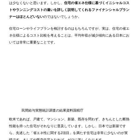
は少なくないと思います。しかし、
住宅の省エネ仕様に基づくイニシャルコス
トやランニングコストの違いを詳しく説明してくれるファイナンシャルプラン
ナーはほとんどいない
のではないでしょうか。
住宅ローンやライフプランを検討するのはもちろんですが、実は、住宅の省エ
ネ仕様によるコスト比較を考えることは、平均年収が減少傾向にある日本にお
いては非常に重要なことです。
民間給与実態統計調査の結果資料国税庁
欧米であれば、戸建て、マンション、新築、既存を問わず、きちんとした断熱
性能を持った住宅がそれなりに普及しています。しかし、日本では新築です
ら、先述した「省エネ性に関する2項目」を満たす住宅は非常に少ないのが実
情です。ましてや既存住宅となれば、ゼロに等しくなります。