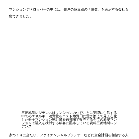
マンションデベロッパーの中には、住戸の位置別の「燃費」を表示する会社も
出てきました。
三菱地所レジデンスはマンションの住戸ごとに実際に生活する
中でのエネルギー消費量をコスト燃費円に置き換えて見える化
した冊子マンション家計簿を首都圏で販売する全ての新築マン
ションで購入を検討する顧客に配布している資料三菱地所レジ
デンス
家づくりに当たり、ファイナンシャルプランナーなどに資金計画を相談する人