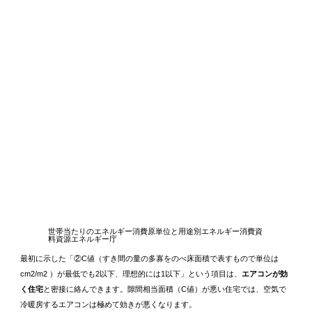
世帯当たりのエネルギー消費原単位と用途別エネルギー消費資
料資源エネルギー庁
最初に示した「②C値（すき間の量の多寡をのべ床面積で表すもので単位は
cm2/m2 ）が最低でも2以下、理想的には1以下」という項目は、
エアコンが効
く住宅
と密接に絡んできます。隙間相当面積（C値）が悪い住宅では、空気で
冷暖房するエアコンは極めて効きが悪くなります。