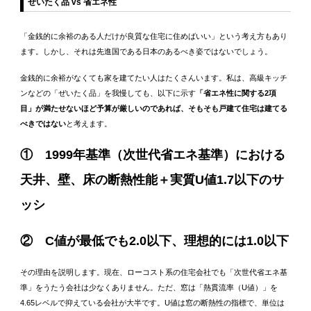
ぜいたく品 vs 省エネ性
「金銭的に余裕のある人だけが良質な住宅に住めばいい」という考え方もあり
ます。しかし、それは先進国である日本のあるべき姿ではないでしょう。
金銭的に余裕がなくても家を建てたい人はたくさんいます。私は、高級キッチ
ンなどの「ぜいたく品」を我慢しても、以下に示す
「省エネ性に関する2項
目」が満たせないほど予算が厳しいのであれば、そもそも戸建て住宅は建てる
べきではない
と考えます。
① 1999年基準（次世代省エネ基準）における
天井、壁、床の断熱性能＋実質U値1.7以下のサ
ッシ
② C値が最低でも2.0以下、理想的には1.0以下
その理由を説明します。現在、ローコスト系の住宅会社でも「次世代省エネ基
準」をうたう会社は少なくありません。ただ、窓は「熱貫流率（U値）」を
4.65レベルで抑えている会社が大半です。U値は窓の断熱性の指標で、単位は