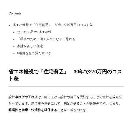
Contents
省エネ軽視で「住宅貧乏」 30年で270万円のコスト差
ぜいたく品 vs 省エネ性
「暖房のために働く人生になる」恐れも
家計が苦しい住宅
6項目を全て満たすべき
省エネ軽視で「住宅貧乏」 30年で270万円のコス
ト差
設計事務所や工務店は、建て主から設計や施工を受注することで生計を成り立
たせています。建て主を幸せにして、満足させることが最優先です。つまり、
経済性と健康・快適性を確保すること
が一義なのです。