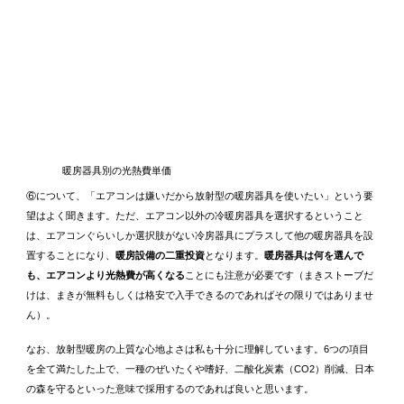
暖房器具別の光熱費単価
⑥について、「エアコンは嫌いだから放射型の暖房器具を使いたい」という要
望はよく聞きます。ただ、エアコン以外の冷暖房器具を選択するということ
は、エアコンぐらいしか選択肢がない冷房器具にプラスして他の暖房器具を設
置することになり、
暖房設備の二重投資
となります。
暖房器具は何を選んで
も、エアコンより光熱費が高くなる
ことにも注意が必要です（まきストーブだ
けは、まきが無料もしくは格安で入手できるのであればその限りではありませ
ん）。
なお、放射型暖房の上質な心地よさは私も十分に理解しています。6つの項目
を全て満たした上で、一種のぜいたくや嗜好、二酸化炭素（CO2）削減、日本
の森を守るといった意味で採用するのであれば良いと思います。