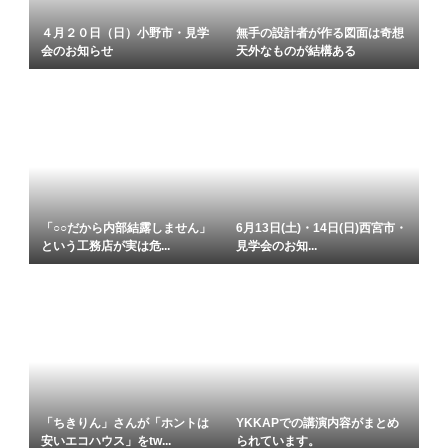
４月２０日（日）小野市・見学
無手の設計者が作る図面は奇想
会のお知らせ
天外なものが結構ある
「○○だから内部結露しません」
6月13日(土)・14日(日)⻄宮市・
という工務店が実は危...
見学会のお知...
「ちきりん」さんが「ホントは
YKKAPでの講演内容がまとめ
安いエコハウス」をtw...
られています。