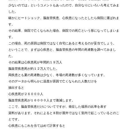
少ないのでは」というコメントもあったので、自分なりにいろいろ考えてみま
した。
確かにヒートショック、脳血管疾患、心疾患になったとしたら病院に運ばれま
す。
その結果、病院で亡くなられた場合、病院での死亡という形になってしまいま
す。
この場合、死の原因は病院ではなく自宅にあると考えるのが妥当でしょう。
ということで、まずは心疾患と、脳血管疾患の年間の死者数を調べてみまし
た。
その結果は心疾患死が年間約１９万人
脳血管疾患死が約１２万人でした。
両疾患とも夏の死者数は少なく、冬場の死者数が多くなっています。
そのデータから明らかに温度が原因で亡くなられた人数だけを
抽出すると
心疾患死が２６０００人
脳血管疾患死が１６０００人まで激減します。
ここで、脳血管疾患だけについてですが、発症した場所の比率を表す
資料があります。それによると８割が屋外ではなく室内で起こっているとのこ
とです。
心疾患にもこれを当てはめて計算すると