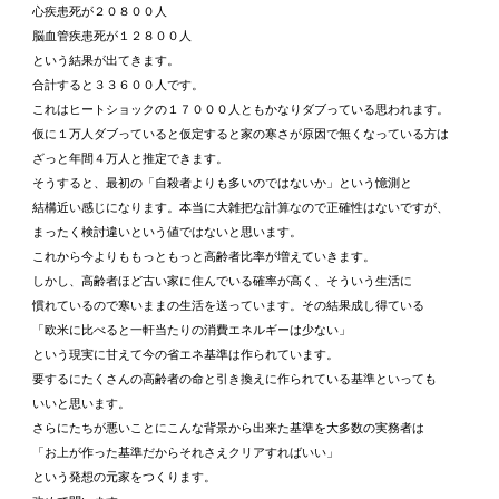
心疾患死が２０８００人
脳血管疾患死が１２８００人
という結果が出てきます。
合計すると３３６００人です。
これはヒートショックの１７０００人ともかなりダブっている思われます。
仮に１万人ダブっていると仮定すると家の寒さが原因で無くなっている方は
ざっと年間４万人と推定できます。
そうすると、最初の「自殺者よりも多いのではないか」という憶測と
結構近い感じになります。本当に大雑把な計算なので正確性はないですが、
まったく検討違いという値ではないと思います。
これから今よりももっともっと高齢者比率が増えていきます。
しかし、高齢者ほど古い家に住んでいる確率が高く、そういう生活に
慣れているので寒いままの生活を送っています。その結果成し得ている
「欧米に比べると一軒当たりの消費エネルギーは少ない」
という現実に甘えて今の省エネ基準は作られています。
要するにたくさんの高齢者の命と引き換えに作られている基準といっても
いいと思います。
さらにたちが悪いことにこんな背景から出来た基準を大多数の実務者は
「お上が作った基準だからそれさえクリアすればいい」
という発想の元家をつくります。