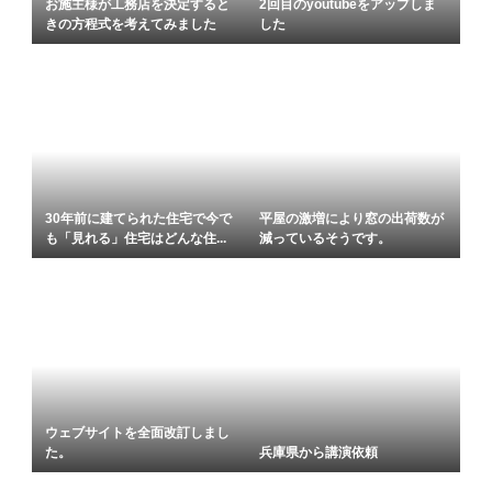
お施主様が工務店を決定すると
2回目のyoutubeをアップしま
きの方程式を考えてみました
した
30年前に建てられた住宅で今で
平屋の激増により窓の出荷数が
も「見れる」住宅はどんな住...
減っているそうです。
ウェブサイトを全面改訂しまし
た。
兵庫県から講演依頼