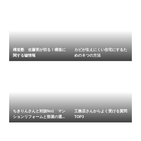
構造塾 佐藤実が切る！構造に
カビが生えにくい住宅にするた
関する嘘情報
めの８つの方法
ちきりんさんと対談No1 マン
工務店さんからよく受ける質問
ションリフォームと部屋の選...
TOP3