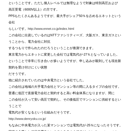
ということです。ただし個人レベルでは無理なようで対象は特別高圧および
高圧受電（6000V以上）の方です。
PPSもたくさんあるようですが、最大手がシェア50％を占めるエネットという
会社
らしいです。
http://www.ennet.co.jp/index.html
この会社に出資しているのはNTTファシリティーズ、大阪ガス、東京ガスとい
うことから、電力会社に対抗
するつもりで作られたのだろうということが推測できます。
東京電力からエネットに変更した会社では電気代が-27％となっていました。
ということで非常に引き合いが多いようですが、申し込みが殺到しても現在新
契約を受け付けにくい状態
だそうです。
他に紹介されていたのは中央電力という会社でした。
この会社は地域の大手電力会社とマンション等の間に入るタイプの会社です。
普通に低圧で直接電力会社と契約すると高い料金体系になりますが、間に
この会社が入って安い高圧で契約し、その後低圧でマンションに供給するとい
うことで
電気代が安くなるという仕組みだそうです。
http://www.denryoku.co.jp/
ちなみに中央電力が入った某マンションでは電気代が-25％になったそうです。