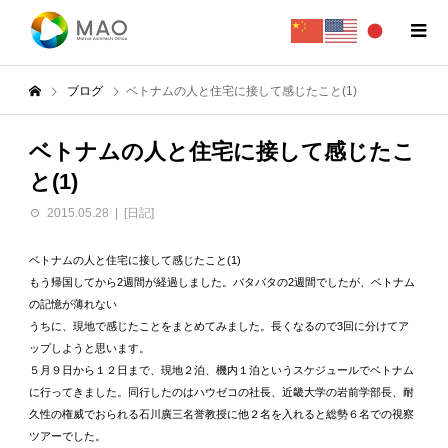
ブログ
ベトナムの人と住宅に接して感じたこと(1)
ベトナムの人と住宅に接して感じたこ
と(1)
2015.05.28
[日記]
ベトナムの人と住宅に接して感じたこと(1)
もう帰国してから2週間が経過しました。バタバタの2週間でしたが、ベトナム
の記憶が薄れない
うちに、現地で感じたことをまとめてみました。長くなるので3回に分けてア
ップしようと思います。
５月９日から１２日まで、現地２泊、機内１泊というスケジュールでベトナム
に行ってきました。同行したのはハウゼコの社長、近畿大学の岩前学部長、耐
久性の権威でおられる石川廣三名誉教授に他２名を入れると総勢６名での視察
ツアーでした。