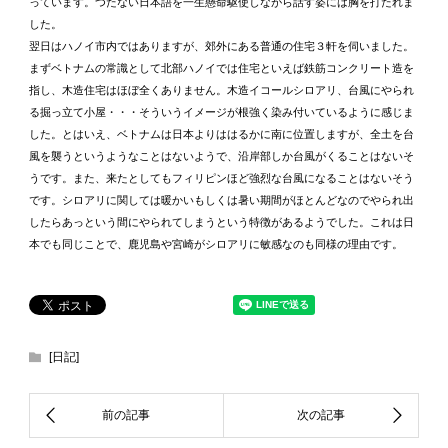
っています。つたない日本語を一生懸命駆使しながら話す姿には胸を打たれま
した。
翌日はハノイ市内ではありますが、郊外にある普通の住宅３軒を伺いました。
まずベトナムの常識として北部ハノイでは住宅といえば鉄筋コンクリート造を
指し、木造住宅はほぼ全くありません。木造イコールシロアリ、台風にやられ
る掘っ立て小屋・・・そういうイメージが根強く染み付いているように感じま
した。とはいえ、ベトナムは日本よりははるかに南に位置しますが、全土を台
風を襲うというようなことはないようで、沿岸部しか台風がくることはないそ
うです。また、来たとしてもフィリピンほど強烈な台風になることはないそう
です。シロアリに関しては暖かいもしくは暑い期間がほとんどなのでやられ出
したらあっという間にやられてしまうという特徴があるようでした。これは日
本でも同じことで、鹿児島や宮崎がシロアリに敏感なのも同様の理由です。
[日記]