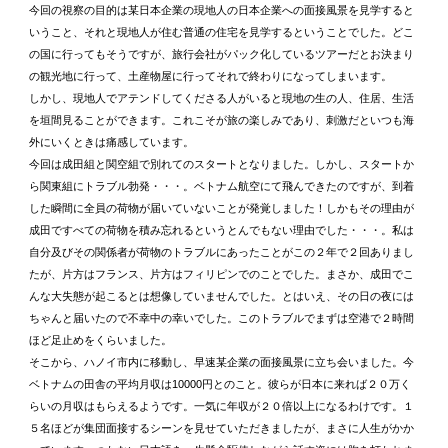
今回の視察の目的は某日本企業の現地人の日本企業への面接風景を見学すると
いうこと、それと現地人が住む普通の住宅を見学するということでした。どこ
の国に行ってもそうですが、旅行会社がパック化しているツアーだとお決まり
の観光地に行って、土産物屋に行ってそれで終わりになってしまいます。
しかし、現地人でアテンドしてくださる人がいると現地の生の人、住居、生活
を垣間見ることができます。これこそが旅の楽しみであり、刺激だといつも海
外にいくときは痛感しています。
今回は成田組と関空組で別れてのスタートとなりました。しかし、スタートか
ら関東組にトラブル勃発・・・。ベトナム航空にて飛んできたのですが、到着
した瞬間に全員の荷物が届いていないことが発覚しました！しかもその理由が
成田ですべての荷物を積み忘れるというとんでもない理由でした・・・。私は
自分及びその関係者が荷物のトラブルにあったことがこの２年で２回ありまし
たが、片方はフランス、片方はフィリピンでのことでした。まさか、成田でこ
んな大失態が起こるとは想像していませんでした。とはいえ、その日の夜には
ちゃんと届いたので不幸中の幸いでした。このトラブルでまずは空港で２時間
ほど足止めをくらいました。
そこから、ハノイ市内に移動し、早速某企業の面接風景に立ち会いました。今
ベトナムの田舎の平均月収は10000円とのこと。彼らが日本に来れば２０万く
らいの月収はもらえるようです。一気に年収が２０倍以上になるわけです。１
５名ほどが集団面接するシーンを見せていただきましたが、まさに人生がかか