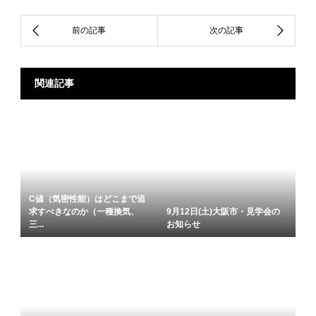
関連記事
C値（気密性能）はどこまで追
求すべきなのか（一種換気、
9月12日(土)大阪市・見学会の
三...
お知らせ