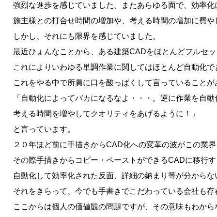
強烈な進歩を感じていました。またあらゆる面で、効率化
施主様との打合せ時間の増加や、考える時間の増加に費や
しかし、それにも限界を感じていました。
最近ひょんなことから、ある建築CADをほとんどフルセ
これによりいわゆる単調作業に関してはほとんど自動化で
これをやる中で所員に口を酸っぱくして言っていることが
「自動化によってバカになるなよ・・・。逆に作業を自動
考える時間を増やしてクオリティをあげるように！」
と言っています。
２０年ほど前に手描きからCAD化への変革の波がこの業
その際手描きからコピー・ペーストができるCADに移行
自動化して効率化された反面、詳細の納まり等が分からな
それをきらって、今でも手書きでこだわっている会社も存
ここからは個人の価値観の問題ですが、その意味もわから