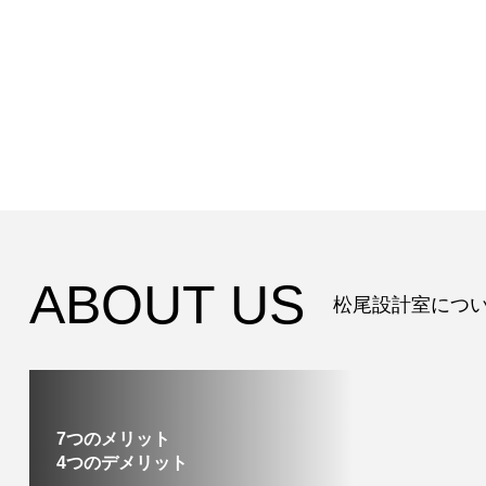
事
ABOUT US
松尾設計室につ
7つのメリット
4つのデメリット