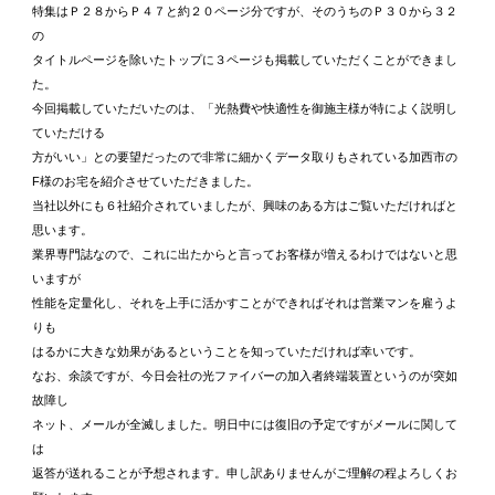
特集はＰ２８からＰ４７と約２０ページ分ですが、そのうちのＰ３０から３２
の
タイトルページを除いたトップに３ページも掲載していただくことができまし
た。
今回掲載していただいたのは、「光熱費や快適性を御施主様が特によく説明し
ていただける
方がいい」との要望だったので非常に細かくデータ取りもされている加西市の
F様のお宅を紹介させていただきました。
当社以外にも６社紹介されていましたが、興味のある方はご覧いただければと
思います。
業界専門誌なので、これに出たからと言ってお客様が増えるわけではないと思
いますが
性能を定量化し、それを上手に活かすことができればそれは営業マンを雇うよ
りも
はるかに大きな効果があるということを知っていただければ幸いです。
なお、余談ですが、今日会社の光ファイバーの加入者終端装置というのが突如
故障し
ネット、メールが全滅しました。明日中には復旧の予定ですがメールに関して
は
返答が送れることが予想されます。申し訳ありませんがご理解の程よろしくお