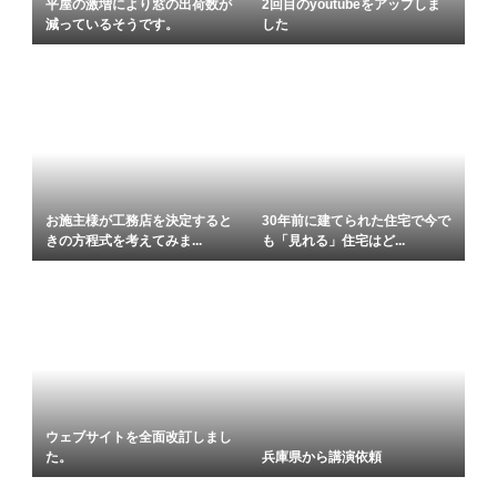
平屋の激増により窓の出荷数が
2回目のyoutubeをアップしま
減っているそうです。
した
お施主様が工務店を決定すると
30年前に建てられた住宅で今で
きの方程式を考えてみま...
も「見れる」住宅はど...
ウェブサイトを全面改訂しまし
た。
兵庫県から講演依頼