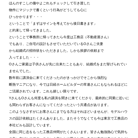
ほんのすこしの傷やよごれもチェックして引き渡した
物件にマジックで書くという行為がどうしても心に
ひっかかります・・・
ということで「まずはサインを考えてから後日書きます」
と約束して帰ってきました。
ということで事務所に帰ってきたら今度は工務店（不動産屋さん）
でもあり、ご自宅の設計もさせていただいているOさんご夫妻
から結婚式の招待状をいただきました。しかも挨拶の依頼まで
入ってました・・・
Oさんご家庭は子供さんが先に出来たこともあり、結婚式をまだ挙げられてい
ませんでした。
数年前に講演会に来てくださったのがきっかけでそこから強烈な
断熱マニアになり、今では日経ホームビルダーの常連さんにもなられるほどに
ご活躍されています。これも嬉しい限りです。
YさんもOさんも何度も私の講演を聞きに来てくださり、最終的に同業に近いに
も関わらずお客さんになってくださったという共通点があります。
このようなさすがにお客さんにまでなる方はそれほどいませんが、モデルハウ
スの設計依頼はたくさんありました。またそうでなくても今は東京で工務店の
本社ビルも設計しています。
全国に同じ志をもった工務店仲間がたくさんいます。皆さん勉強熱心で気持ち