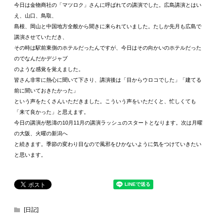
今日は金物商社の「マツロク」さんに呼ばれての講演でした。広島講演とはい
え、山口、鳥取、
島根、岡山と中国地方全般から聞きに来られていました。たしか先月も広島で
講演させていただき、
その時は駅前東側のホテルだったんですが、今日はその向かいのホテルだった
のでなんだかデジャブ
のような感覚を覚えました。
皆さん非常に熱心に聞いて下さり、講演後は「目からウロコでした」「建てる
前に聞いておきたかった」
という声をたくさんいただきました。こういう声をいただくと、忙しくても
「来て良かった」と思えます。
今日の講演が怒濤の10月11月の講演ラッシュのスタートとなります。次は月曜
の大阪、火曜の新潟へ
と続きます。季節の変わり目なので風邪をひかないように気をつけていきたい
と思います。
[日記]