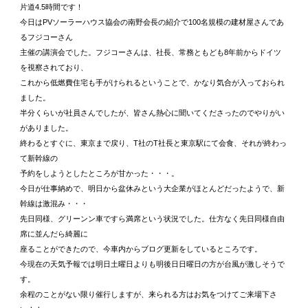
片道4.5時間です！
今日はPVソーラーハウス協会の南野会長の紹介で100名規模の建材屋さんであ
るフジコーさん
主催の講演会でした。フジコーさんは、社長、常務ともども8年前からドイツ
を視察されており、
これから低燃費住宅も手がけられるということで、かなり気合が入っておられ
ました。
半分くらいが社員さんでしたが、皆さん熱心に聞いてくださったのでやりがい
がありました。
終わるとすぐに、東京まで戻り、T社のT社長と東京駅にて会食、それが終わっ
て新幹線の
予約をしようとしたところが甘かった・・・。
今日が仕事納めで、明日から盆休みという大企業がほとんどだったようで、新
幹線は激混み・・・
先日同様、グリーンン車ですら満席という状況でした。仕方なく先日同様自由
席に並んだら綺麗に
座ることができたので、今車内からブログ更新をしているところです。
今現在の天気予報では明日土曜日よりも明後日日曜日の方が台風が激しそうで
す。
余程のことがない限り催行しますが、来られる方はお気をつけてご来場下さ