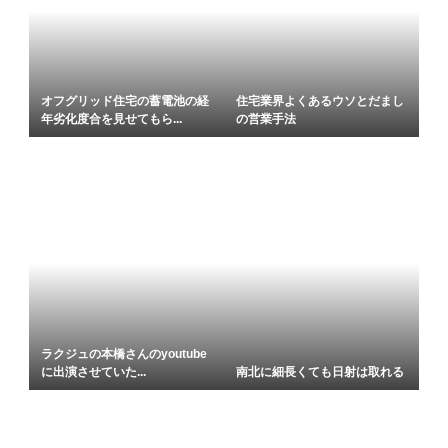
オフグリッド住宅の蓄電池の経
住宅業界よくあるウソとだまし
年劣化度合を見せてもら...
の営業手法
ラクジュの本橋さんのyoutube
に出演させていた...
南北に細長くても日射は取れる