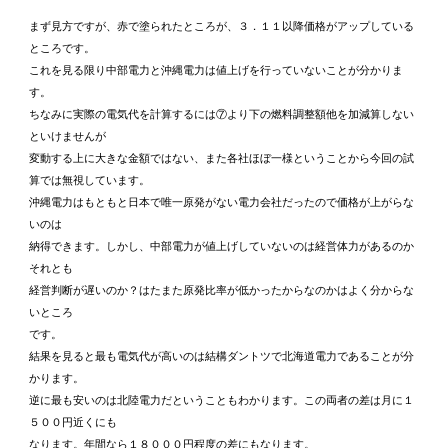
まず見方ですが、赤で塗られたところが、３．１１以降価格がアップしている
ところです。
これを見る限り中部電力と沖縄電力は値上げを行っていないことが分かりま
す。
ちなみに実際の電気代を計算するには⑦より下の燃料調整額他を加減算しない
といけませんが
変動する上に大きな金額ではない、また各社ほぼ一様ということから今回の試
算では無視しています。
沖縄電力はもともと日本で唯一原発がない電力会社だったので価格が上がらな
いのは
納得できます。しかし、中部電力が値上げしていないのは経営体力があるのか
それとも
経営判断が遅いのか？はたまた原発比率が低かったからなのかはよく分からな
いところ
です。
結果を見ると最も電気代が高いのは結構ダントツで北海道電力であることが分
かります。
逆に最も安いのは北陸電力だということもわかります。この両者の差は月に１
５００円近くにも
なります。年間なら１８０００円程度の差にもなります。