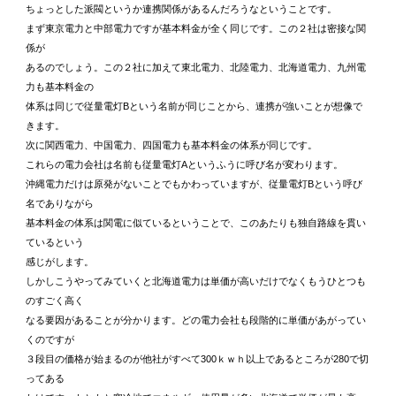
ちょっとした派閥というか連携関係があるんだろうなということです。
まず東京電力と中部電力ですが基本料金が全く同じです。この２社は密接な関
係が
あるのでしょう。この２社に加えて東北電力、北陸電力、北海道電力、九州電
力も基本料金の
体系は同じで従量電灯Bという名前が同じことから、連携が強いことが想像で
きます。
次に関西電力、中国電力、四国電力も基本料金の体系が同じです。
これらの電力会社は名前も従量電灯Aというふうに呼び名が変わります。
沖縄電力だけは原発がないことでもかわっていますが、従量電灯Bという呼び
名でありながら
基本料金の体系は関電に似ているということで、このあたりも独自路線を貫い
ているという
感じがします。
しかしこうやってみていくと北海道電力は単価が高いだけでなくもうひとつも
のすごく高く
なる要因があることが分かります。どの電力会社も段階的に単価があがってい
くのですが
３段目の価格が始まるのが他社がすべて300ｋｗｈ以上であるところが280で切
ってある