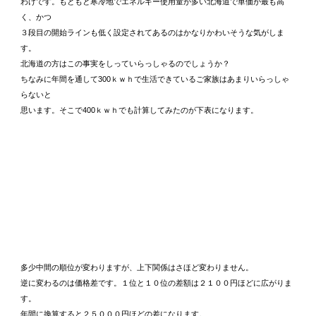
わけです。もともと寒冷地でエネルギー使用量が多い北海道で単価が最も高
く、かつ
３段目の開始ラインも低く設定されてあるのはかなりかわいそうな気がしま
す。
北海道の方はこの事実をしっていらっしゃるのでしょうか？
ちなみに年間を通して300ｋｗｈで生活できているご家族はあまりいらっしゃ
らないと
思います。そこで400ｋｗｈでも計算してみたのが下表になります。
多少中間の順位が変わりますが、上下関係はさほど変わりません。
逆に変わるのは価格差です。１位と１０位の差額は２１００円ほどに広がりま
す。
年間に換算すると２５０００円ほどの差になります。