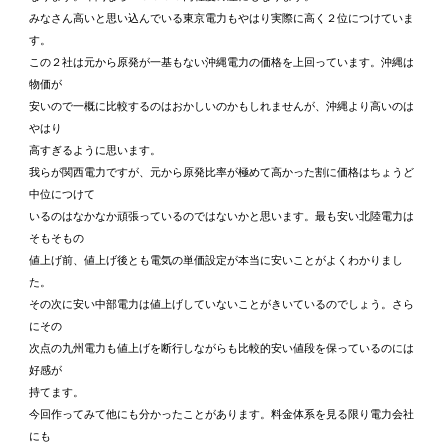
みなさん高いと思い込んでいる東京電力もやはり実際に高く２位につけていま
す。
この２社は元から原発が一基もない沖縄電力の価格を上回っています。沖縄は
物価が
安いので一概に比較するのはおかしいのかもしれませんが、沖縄より高いのは
やはり
高すぎるように思います。
我らが関西電力ですが、元から原発比率が極めて高かった割に価格はちょうど
中位につけて
いるのはなかなか頑張っているのではないかと思います。最も安い北陸電力は
そもそもの
値上げ前、値上げ後とも電気の単価設定が本当に安いことがよくわかりまし
た。
その次に安い中部電力は値上げしていないことがきいているのでしょう。さら
にその
次点の九州電力も値上げを断行しながらも比較的安い値段を保っているのには
好感が
持てます。
今回作ってみて他にも分かったことがあります。料金体系を見る限り電力会社
にも