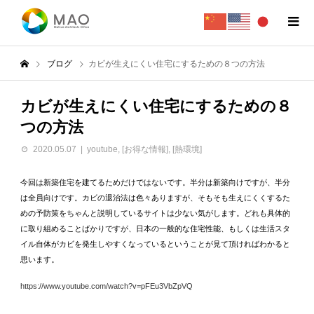
ブログ
カビが生えにくい住宅にするための８つの方法
カビが生えにくい住宅にするための８
つの方法
2020.05.07
youtube
,
[お得な情報]
,
[熱環境]
今回は新築住宅を建てるためだけではないです。半分は新築向けですが、半分
は全員向けです。カビの退治法は色々ありますが、そもそも生えにくくするた
めの予防策をちゃんと説明しているサイトは少ない気がします。どれも具体的
に取り組めることばかりですが、日本の一般的な住宅性能、もしくは生活スタ
イル自体がカビを発生しやすくなっているということが見て頂ければわかると
思います。
https://www.youtube.com/watch?v=pFEu3VbZpVQ