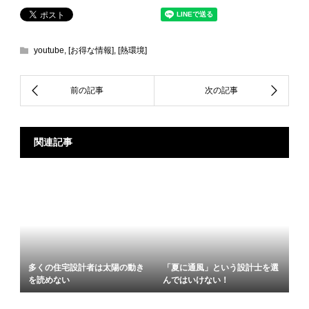
youtube
,
[お得な情報]
,
[熱環境]
関連記事
多くの住宅設計者は太陽の動き
「夏に通風」という設計士を選
を読めない
んではいけない！