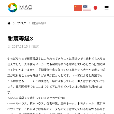
ブログ
耐震等級3
耐震等級3
2017.11.15
[日記]
やっぱり今まで耐震等級３にこだわってきたことは間違いでも過剰でもありま
せんでした。大手住宅メーカーでも耐震等級３を確約しているところは知る限
り６社しかありません。長期優良住宅を取っている住宅でも大半が等級２で認
定が取れることから等級２どまりがほとんどです。（一節によると新築でも
１％程度とも・・・）この実態を正確に理解している一般人はまずいないでし
ょう。住宅関係者でもここまでシビアに考えている人は少数派だと思われま
す。
ちなみに等級３を確約しているメーカー6社は
ヘーベルハウス、積水ハウス、住友林業、三井ホーム、トヨタホーム、東日本
ハウスです。これ自体が数年前のデータなので今は増えている可能性もありま