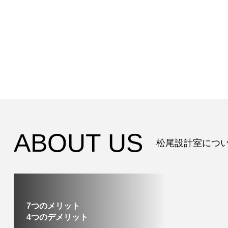
事
ABOUT US
松尾設計室につ
7つのメリット
4つのデメリット