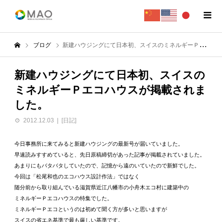
ブログ
新建ハウジングにて日本初、スイスのミネルギーＰエコハウスが掲載されました。
新建ハウジングにて日本初、スイスの
ミネルギーＰエコハウスが掲載されま
した。
2012.12.03
[日記]
今日事務所に来てみると新建ハウジングの最新号が届いていました。
早速読みすすめていると、先日原稿締切があった記事が掲載されていました。
あまりにもバタバタしていたので、記憶から遠のいていたので新鮮でした。
今回は「松尾和也のエコハウス設計作法」ではなく
随分前から取り組んでいる滋賀県近江八幡市の小舟木エコ村に建築中の
ミネルギーＰエコハウスの特集でした。
ミネルギーＰエコというのは初めて聞く方が多いと思いますが
スイスの省エネ基準で最も厳しい基準です。