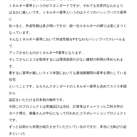
ミネルギー基準というのがスタンダードですが、それでも次世代なんかより
はるかに厳しいです。ミネルギー基準というのはドイツのパッシブハウス基準
に
比べると、外皮性能は多少弱いですが、総一次エネルギーの縛りは逆にきつく
なっています。
そんなミネルギー基準において外皮性能をPすなわちパッシブハウスレベルま
で
アップさせたものがミネルギーP基準となります。
そしてさらにエコを取得するには環境負荷の少ない建材の利用が求められま
す。
要するに基準が厳しいスイス本国においても最強最難関の基準を満たしている
住宅
ということです。もちろんスタンダードのミネルギー基準も含めてスイス本国
から
認定をいただける日本初の物件です。
今回このプロジェクトは実施設計は当社、計算等はチューリッヒ工科大学の
ヨーク博士、後藤さんが中心になって行われたコラボレーションプロジェクト
です。
ずっと以前から何度か紹介させていただいているのですが、本当に七転び八起
きといった