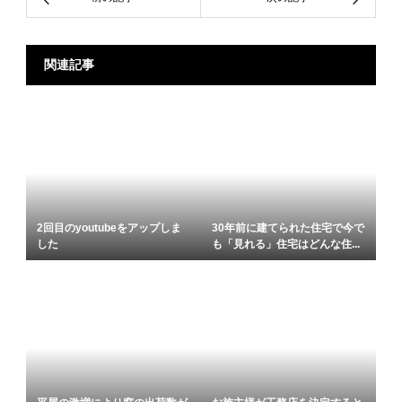
関連記事
2回目のyoutubeをアップしま
30年前に建てられた住宅で今で
した
も「見れる」住宅はどんな住...