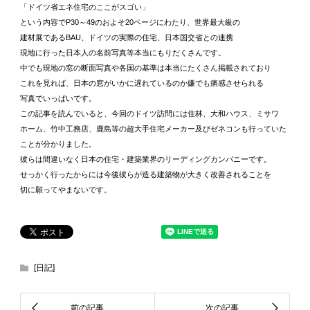
「ドイツ省エネ住宅のここがスゴい」
という内容でP30～49のおよそ20ページにわたり、世界最大級の
建材展であるBAU、ドイツの実際の住宅、日本国交省との連携
現地に行った日本人の名前写真等本当にもりだくさんです。
中でも現地の窓の断面写真や各国の基準は本当にたくさん掲載されており
これを見れば、日本の窓がいかに遅れているのか嫌でも痛感させられる
写真でいっぱいです。
この記事を読んでいると、今回のドイツ訪問には住林、大和ハウス、ミサワ
ホーム、竹中工務店、鹿島等の超大手住宅メーカー及びゼネコンも行っていた
ことが分かりました。
彼らは間違いなく日本の住宅・建築業界のリーディングカンパニーです。
せっかく行ったからには今後彼らが造る建築物が大きく改善されることを
切に願ってやまないです。
[日記]