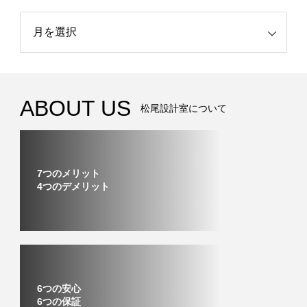
記事
ABOUT US
松尾設計室について
7つのメリット
4つのデメリット
6つの安心
6つの保証