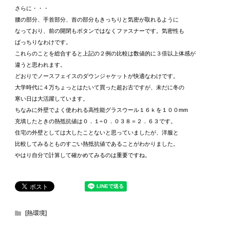
さらに・・・
腰の部分、手首部分、首の部分もきっちりと気密が取れるように
なっており、前の開閉もボタンではなくファスナーです。気密性も
ばっちりなわけです。
これらのことを総合すると上記の２例の比較は数値的に３倍以上体感が
違うと思われます。
どおりでノースフェイスのダウンジャケットが快適なわけです。
大学時代に４万ちょっとはたいて買った超お古ですが、未だに冬の
寒い日は大活躍しています。
ちなみに外壁でよく使われる高性能グラスウール１６ｋを１００mm
充填したときの熱抵抗値は０．１÷０．０３８＝２．６３です。
住宅の外壁としては大したことないと思っていましたが、洋服と
比較してみるとものすごい熱抵抗値であることがわかりました。
やはり自分で計算して確かめてみるのは重要ですね。
[熱環境]