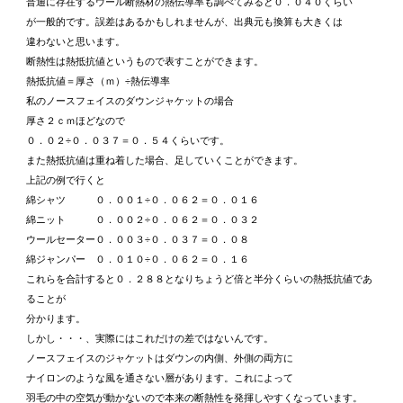
普通に存在するウール断熱材の熱伝導率も調べてみると０．０４０くらい
が一般的です。誤差はあるかもしれませんが、出典元も換算も大きくは
違わないと思います。
断熱性は熱抵抗値というもので表すことができます。
熱抵抗値＝厚さ（ｍ）÷熱伝導率
私のノースフェイスのダウンジャケットの場合
厚さ２ｃｍほどなので
０．０２÷０．０３７＝０．５４くらいです。
また熱抵抗値は重ね着した場合、足していくことができます。
上記の例で行くと
綿シャツ ０．００１÷０．０６２＝０．０１６
綿ニット ０．００２÷０．０６２＝０．０３２
ウールセーター０．００３÷０．０３７＝０．０８
綿ジャンパー ０．０１０÷０．０６２＝０．１６
これらを合計すると０．２８８となりちょうど倍と半分くらいの熱抵抗値であ
ることが
分かります。
しかし・・・、実際にはこれだけの差ではないんです。
ノースフェイスのジャケットはダウンの内側、外側の両方に
ナイロンのような風を通さない層があります。これによって
羽毛の中の空気が動かないので本来の断熱性を発揮しやすくなっています。