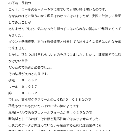
の下着、長袖の
ニット、ウールのセーターを下に着ていても寒い時は寒いものです。
なぜあれほどに違うのか？理屈はわかってはいましたが、実際に計算して検証
してみたことが
ありませんでした。気になったら調べずにはいられない質なので早速ぐぐって
みました。
ダウン＋熱伝導率、羽毛＋熱伝導率と検索しても思うような資料はなかなか出
て来ません。
しかし、ひとつだけそれらしいものを見つけました。しかし、建築業界では見
かけない単位
だったので換算が必要でした。
その結果が次のとおりです。
羽毛 ０．０３７
ウール ０．０３７
綿 ０．０６２
でした。高性能グラスウールの１６Kが０．０３８なので
羽毛もウールもだいたいそれに近い値のようです。
最高レベルであるフェノールフォームが０．０２０なので
断熱材としてみれば、それほど超高性能ではありませんでした。
出典元のデータが間違っていないか確認するために建築業界にも