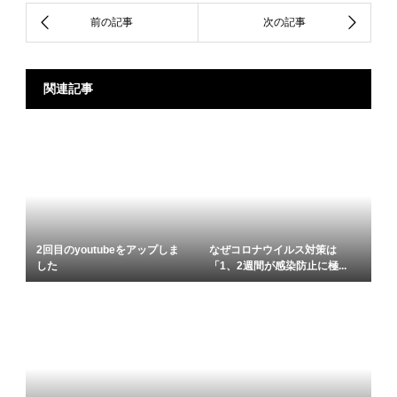
関連記事
2回目のyoutubeをアップしま
なぜコロナウイルス対策は
した
「1、2週間が感染防止に極...