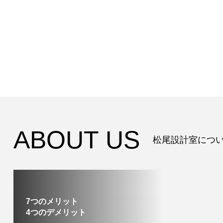
事
ABOUT US
松尾設計室につ
7つのメリット
4つのデメリット