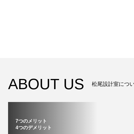
事
ABOUT US
松尾設計室につ
7つのメリット
4つのデメリット