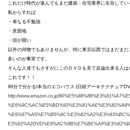
これだけ時代が進んでもまだ建築・住宅業界に生存してい
私からすれば
・単なる不勉強
・意固地
・頭が固い
以外の何物でもありませんが、特に東京以西ではまだまだ
多いのが事実です。
そんな人達でもさすがにこのＤＶＤを見て反論出来る人は
これです！！
90分で分かる!本当のエコハウス (日経アーキテクチュアD
http://www.amazon.co.jp/90%E5%88%86%E3%81%A
%E6%9C%AC%E5%BD%93%E3%81%AE%E3%82%A8%
%E6%97%A5%E7%B5%8C%E3%82%A2%E3%83%BC%
E3%82%A2DVD%E8%AC%9B%E7%BE%A9%E3%82%B