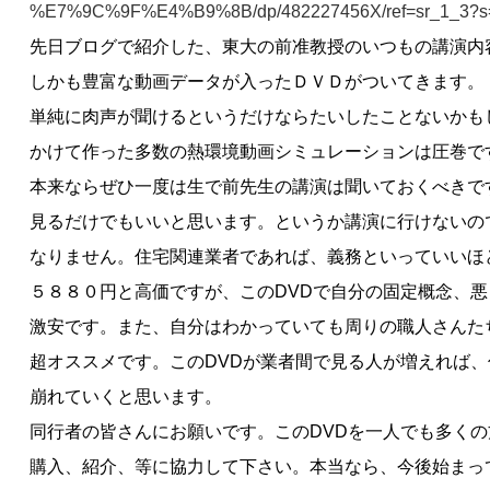
%E7%9C%9F%E4%B9%8B/dp/482227456X/ref=sr_1_3?s=
先日ブログで紹介した、東大の前准教授のいつもの講演内
しかも豊富な動画データが入ったＤＶＤがついてきます。
単純に肉声が聞けるというだけならたいしたことないかも
かけて作った多数の熱環境動画シミュレーションは圧巻で
本来ならぜひ一度は生で前先生の講演は聞いておくべきで
見るだけでもいいと思います。というか講演に行けないの
なりません。住宅関連業者であれば、義務といっていいほ
５８８０円と高価ですが、このDVDで自分の固定概念、
激安です。また、自分はわかっていても周りの職人さんた
超オススメです。このDVDが業者間で見る人が増えれば
崩れていくと思います。
同行者の皆さんにお願いです。このDVDを一人でも多く
購入、紹介、等に協力して下さい。本当なら、今後始まっ