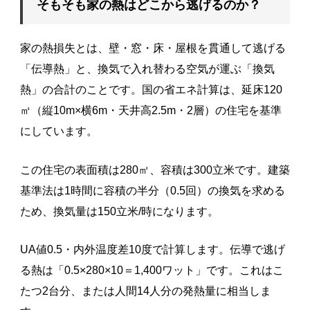
そもそも家の熱はどこから逃げるのか？
家の熱損失とは、壁・窓・床・屋根を貫通して逃げる
「伝導熱」と、換気で入れ替わる空気が運ぶ「換気
熱」の合計のことです。国の省エネ計算は、延床120
㎡（縦10m×横6m・天井高2.5m・2層）の住宅を基準
にしています。
この住宅の表面積は280㎡、容積は300立米です。建築
基準法は1時間に容積の半分（0.5回）の換気を求める
ため、換気量は150立米/時になります。
UA値0.5・内外温度差10度で計算します。伝導で逃げ
る熱は「0.5×280×10＝1,400ワット」です。これはこ
たつ2台分、または人間14人分の発熱量に相当しま