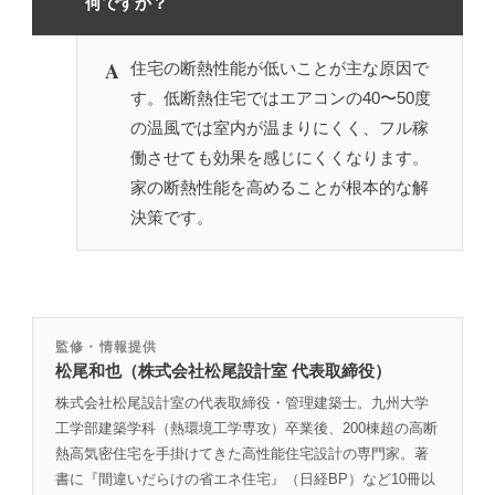
何ですか？
A
住宅の断熱性能が低いことが主な原因で
す。低断熱住宅ではエアコンの40〜50度
の温風では室内が温まりにくく、フル稼
働させても効果を感じにくくなります。
家の断熱性能を高めることが根本的な解
決策です。
監修・情報提供
松尾和也（株式会社松尾設計室 代表取締役）
株式会社松尾設計室の代表取締役・管理建築士。九州大学
工学部建築学科（熱環境工学専攻）卒業後、200棟超の高断
熱高気密住宅を手掛けてきた高性能住宅設計の専門家。著
書に『間違いだらけの省エネ住宅』（日経BP）など10冊以