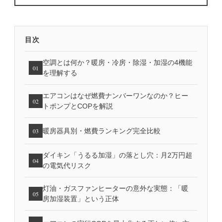
目次
空調とは何か？暖房・冷房・除湿・加湿の4機能
01
を理解する
エアコンはなぜ燃費ナンバーワンなのか？ヒー
02
トポンプとCOPを解説
暖房器具別・燃費ランキング完全比較
03
ダイキン「うるる加湿」の落とし穴：月2万円超
04
の電気代リスク
灯油・ガスファンヒーターの意外な実態：「暖
05
房加湿装置」という正体