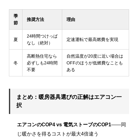
季
推奨方法
理由
節
24時間つけっぱ
夏
定速運転で最高燃費を実現
なし（絶対）
高断熱住宅なら
自然温度が20度に近い場合は
冬
必ずしも24時間
OFFのほうが低燃費なことも
不要
ある
まとめ：暖房器具選びの正解はエアコン一
択
エアコンのCOP4 vs 電気ストーブのCOP1
——同
じ暖かさを得るコストが最大4倍違う