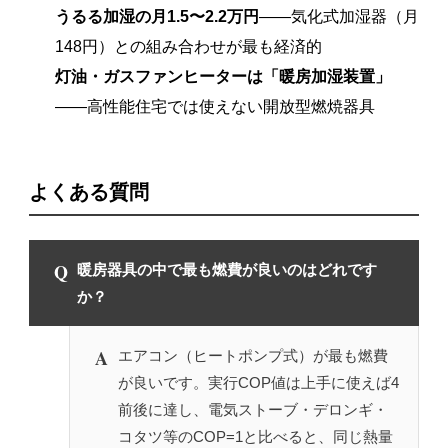
うるる加湿の月1.5〜2.2万円
——気化式加湿器（月
148円）との組み合わせが最も経済的
灯油・ガスファンヒーターは「暖房加湿装置」
——高性能住宅では使えない開放型燃焼器具
よくある質問
Q
暖房器具の中で最も燃費が良いのはどれです
か？
A
エアコン（ヒートポンプ式）が最も燃費
が良いです。実行COP値は上手に使えば4
前後に達し、電気ストーブ・デロンギ・
コタツ等のCOP=1と比べると、同じ熱量