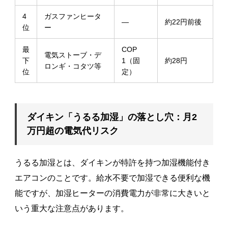
4
ガスファンヒータ
—
約22円前後
位
ー
最
COP
電気ストーブ・デ
下
1（固
約28円
ロンギ・コタツ等
位
定）
ダイキン「うるる加湿」の落とし穴：月2
万円超の電気代リスク
うるる加湿とは、ダイキンが特許を持つ加湿機能付き
エアコンのことです。給水不要で加湿できる便利な機
能ですが、加湿ヒーターの消費電力が非常に大きいと
いう重大な注意点があります。