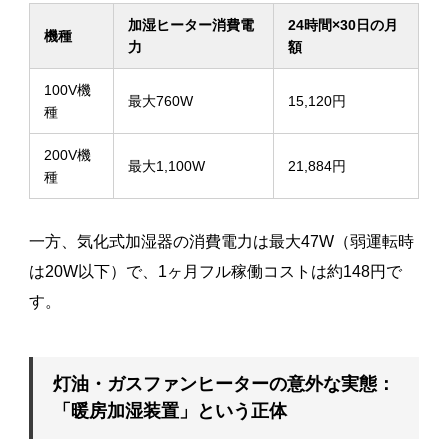
加湿ヒーター消費電
24時間×30日の月
機種
力
額
100V機
最大760W
15,120円
種
200V機
最大1,100W
21,884円
種
一方、気化式加湿器の消費電力は最大47W（弱運転時
は20W以下）で、1ヶ月フル稼働コストは約148円で
す。
灯油・ガスファンヒーターの意外な実態：
「暖房加湿装置」という正体