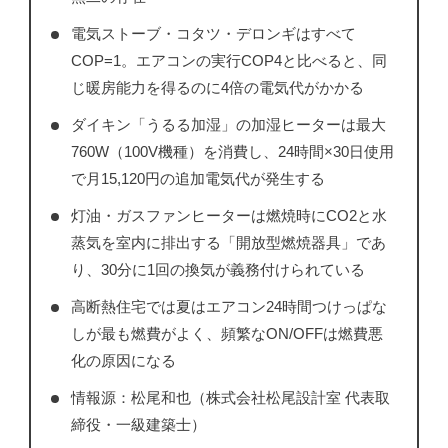
電気ストーブ・コタツ・デロンギはすべて
COP=1。エアコンの実行COP4と比べると、同
じ暖房能力を得るのに4倍の電気代がかかる
ダイキン「うるる加湿」の加湿ヒーターは最大
760W（100V機種）を消費し、24時間×30日使用
で月15,120円の追加電気代が発生する
灯油・ガスファンヒーターは燃焼時にCO2と水
蒸気を室内に排出する「開放型燃焼器具」であ
り、30分に1回の換気が義務付けられている
高断熱住宅では夏はエアコン24時間つけっぱな
しが最も燃費がよく、頻繁なON/OFFは燃費悪
化の原因になる
情報源：松尾和也（株式会社松尾設計室 代表取
締役・一級建築士）