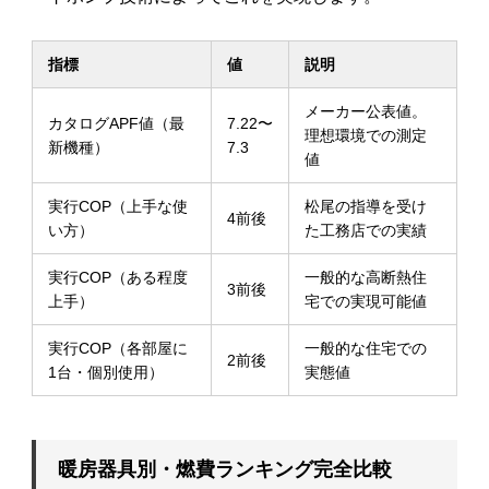
指標
値
説明
メーカー公表値。
カタログAPF値（最
7.22〜
理想環境での測定
新機種）
7.3
値
実行COP（上手な使
松尾の指導を受け
4前後
い方）
た工務店での実績
実行COP（ある程度
一般的な高断熱住
3前後
上手）
宅での実現可能値
実行COP（各部屋に
一般的な住宅での
2前後
1台・個別使用）
実態値
暖房器具別・燃費ランキング完全比較