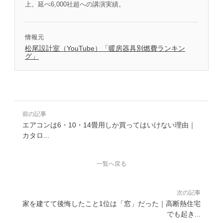
上。延べ6,000社超への講演実績。
情報元
松尾設計室（YouTube）「暖房器具別燃費ランキン
グ」
前の記事
エアコンは6・10・14畳用しか買ってはいけない理由｜
カタロ...
一覧へ戻る
次の記事
家を建てて後悔したこと1位は「窓」だった｜高断熱住宅
でも起き...