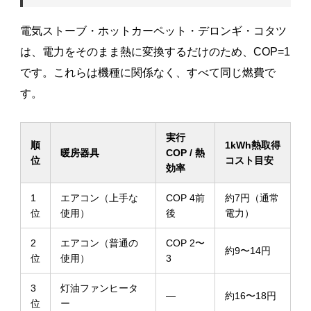
電気ストーブ・ホットカーペット・デロンギ・コタツ
は、電力をそのまま熱に変換するだけのため、COP=1
です。これらは機種に関係なく、すべて同じ燃費で
す。
実行
順
1kWh熱取得
暖房器具
COP / 熱
位
コスト目安
効率
1
エアコン（上手な
COP 4前
約7円（通常
位
使用）
後
電力）
2
エアコン（普通の
COP 2〜
約9〜14円
位
使用）
3
3
灯油ファンヒータ
—
約16〜18円
位
ー