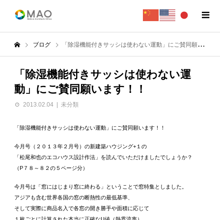
ブログ
「除湿機能付きサッシは使わない運動」にご賛同願います！！
「除湿機能付きサッシは使わない運
動」にご賛同願います！！
2013.02.04
未分類
「除湿機能付きサッシは使わない運動」にご賛同願います！！
今月号（２０１３年２月号）の新建築ハウジング+１の
「松尾和也のエコハウス設計作法」を読んでいただけましたでしょうか？
（P７８～８２の５ページ分）
今月号は「窓にはじまり窓に終わる」ということで窓特集としました。
アジアも含む世界各国の窓の断熱性の最低基準、
そして実際に商品名入で各窓の開き勝手や面積に応じて
１枚ごとに計算された本当に正確なU値（熱貫流率）