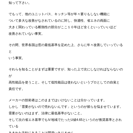
知って下さい。
でもって、他のユニットバス、キッチン等が年々要りもしない機能に
ついて多大な改善がなされているのに対し、快適性、省エネの両面に
大きく関わっている断熱性の部分がここ１０年ほど全くといっていいほど
改善されていない事実。
その間、世界各国は窓の最低基準を定めた上、さらに年々改善していっている
と
いう事実。
それらを知ることがまずは重要ですが、知った上で次にしなければならないの
が
高性能品を使うこと。そして低性能品は使わないというプロとしての自覚と
責任です。
メーカーの技術者はこのままではいけないことは分かっています。
しかし「需要がないので売れないんです」というのが彼らを悩ませています。
需要がないのはまず、法律に最低基準がないこと。
そして次の省エネ基準でもⅣ地域でたったU値4.65というのが推奨基準とされ
ている
あきれた方針にあることは間違いありません。