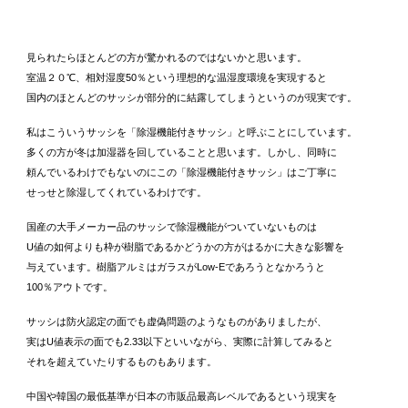
見られたらほとんどの方が驚かれるのではないかと思います。
室温２０℃、相対湿度50％という理想的な温湿度環境を実現すると
国内のほとんどのサッシが部分的に結露してしまうというのが現実です。
私はこういうサッシを「除湿機能付きサッシ」と呼ぶことにしています。
多くの方が冬は加湿器を回していることと思います。しかし、同時に
頼んでいるわけでもないのにこの「除湿機能付きサッシ」はご丁寧に
せっせと除湿してくれているわけです。
国産の大手メーカー品のサッシで除湿機能がついていないものは
U値の如何よりも枠が樹脂であるかどうかの方がはるかに大きな影響を
与えています。樹脂アルミはガラスがLow-Eであろうとなかろうと
100％アウトです。
サッシは防火認定の面でも虚偽問題のようなものがありましたが、
実はU値表示の面でも2.33以下といいながら、実際に計算してみると
それを超えていたりするものもあります。
中国や韓国の最低基準が日本の市販品最高レベルであるという現実を