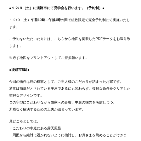
●１２/９（土）に淡路市にて見学会を行います。（予約制）●
１２/９（土）
午前10時―午後4時
の間で組数限定で完全予約制にて実施いたし
ます。
ご予約をいただいた方には、こちらから地図を掲載したPDFデータをお送り致
します。
※必ず地図をプリントアウトしてご持参願います。
●淡路市S邸
●
今回の物件は終の棲家として、ご主人様のこだわりが詰まったお家です。
通常は簡単だとされている平屋であるにも関わらず、複雑な条件をクリアした
難解なデザインです。
ロの字型にこだわりながら隣家への影響、中庭の採光を考慮しつつ、
矛盾なく解決するための工夫が詰まっています。
見どころとしては、
・こだわりの中庭にある露天風呂
周囲から絶対に覗かれないように検討し、お月さまを眺めることができま