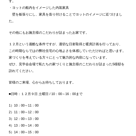
す。
・ヨットの船内をイメージした内装家具
壁を板張りにし、家具を造り付けることでヨットのイメージに近づけまし
た。
その他にもお施主様のこだわりが詰まったお家です。
１２月という過酷な条件ですが、適切な日射取得と暖房計画を行っており、
この時期ならではの弊社住宅の心地よさを体感していただければと思います。
家づくりを考えている方々にとって魅力的な内容になっています。
ぜひ、見学会会場で私たちの家づくりと施主様のこだわりが詰まったS様邸を
訪れてください。
皆様のご来場、心からお待ちしております。
■日時：１２月９日 土曜日 / 10：00～16：00まで
1）10：00～11：00
2）11：00～12：00
3）12：00～13：00
4）13：00～14：00
5）14：00～15：00