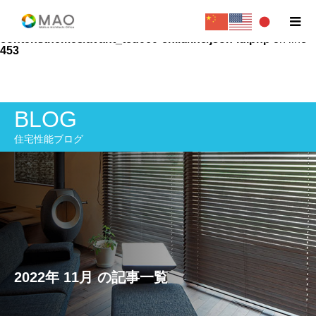
Warning
: Undefined variable $url in
/home/newmao/matsuosekkei.com/public_html/wp-
content/themes/avant_tcd060-child/inc/json-ld.php
on line
453
BLOG
住宅性能ブログ
2022年 11月 の記事一覧