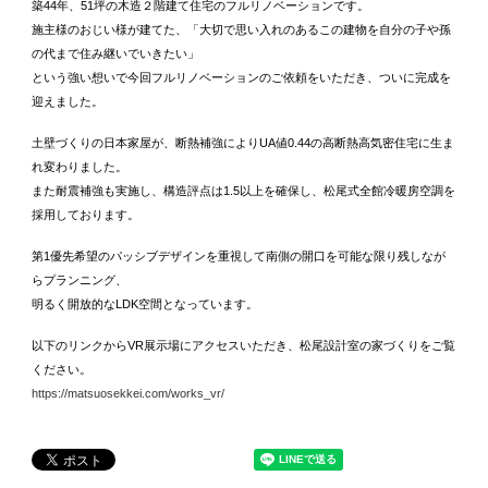
築44年、51坪の木造２階建て住宅のフルリノベーションです。
施主様のおじい様が建てた、「大切で思い入れのあるこの建物を自分の子や孫
の代まで住み継いでいきたい」
という強い想いで今回フルリノベーションのご依頼をいただき、ついに完成を
迎えました。
土壁づくりの日本家屋が、断熱補強によりUA値0.44の高断熱高気密住宅に生ま
れ変わりました。
また耐震補強も実施し、構造評点は1.5以上を確保し、松尾式全館冷暖房空調を
採用しております。
第1優先希望のパッシブデザインを重視して南側の開口を可能な限り残しなが
らプランニング、
明るく開放的なLDK空間となっています。
以下のリンクからVR展示場にアクセスいただき、松尾設計室の家づくりをご覧
ください。
https://matsuosekkei.com/works_vr/